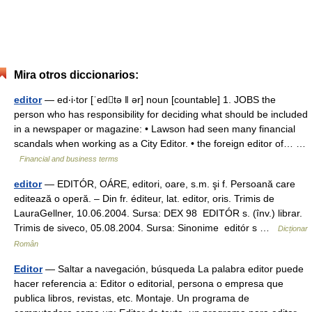
Mira otros diccionarios:
editor
— ed‧i‧tor [ˈedtə ǁ ər] noun [countable] 1. JOBS the
person who has responsibility for deciding what should be included
in a newspaper or magazine: • Lawson had seen many financial
scandals when working as a City Editor. • the foreign editor of… …
Financial and business terms
editor
— EDITÓR, OÁRE, editori, oare, s.m. şi f. Persoană care
editează o operă. – Din fr. éditeur, lat. editor, oris. Trimis de
LauraGellner, 10.06.2004. Sursa: DEX 98 EDITÓR s. (înv.) librar.
Trimis de siveco, 05.08.2004. Sursa: Sinonime editór s …
Dicționar
Român
Editor
— Saltar a navegación, búsqueda La palabra editor puede
hacer referencia a: Editor o editorial, persona o empresa que
publica libros, revistas, etc. Montaje. Un programa de