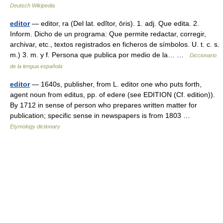
Deutsch Wikipedia
editor
— editor, ra (Del lat. edĭtor, ōris). 1. adj. Que edita. 2.
Inform. Dicho de un programa: Que permite redactar, corregir,
archivar, etc., textos registrados en ficheros de símbolos. U. t. c. s.
m.) 3. m. y f. Persona que publica por medio de la… …
Diccionario
de la lengua española
editor
— 1640s, publisher, from L. editor one who puts forth,
agent noun from editus, pp. of edere (see EDITION (Cf. edition)).
By 1712 in sense of person who prepares written matter for
publication; specific sense in newspapers is from 1803 …
Etymology dictionary