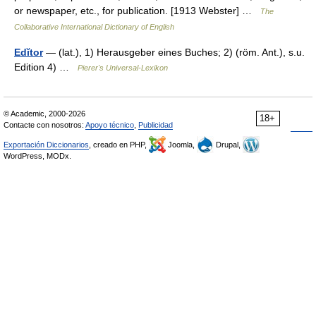
or newspaper, etc., for publication. [1913 Webster] …
The
Collaborative International Dictionary of English
Edĭtor
— (lat.), 1) Herausgeber eines Buches; 2) (röm. Ant.), s.u.
Edition 4) …
Pierer's Universal-Lexikon
© Academic, 2000-2026
18+
Contacte con nosotros:
Apoyo técnico
,
Publicidad
Exportación Diccionarios
, creado en PHP,
Joomla,
Drupal,
WordPress, MODx.