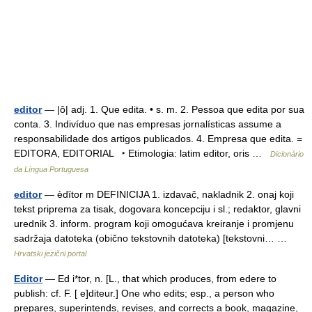
editor
— |ô| adj. 1. Que edita. • s. m. 2. Pessoa que edita por sua
conta. 3. Indivíduo que nas empresas jornalísticas assume a
responsabilidade dos artigos publicados. 4. Empresa que edita. =
EDITORA, EDITORIAL ‣ Etimologia: latim editor, oris …
Dicionário
da Língua Portuguesa
editor
— èdītor m DEFINICIJA 1. izdavač, nakladnik 2. onaj koji
tekst priprema za tisak, dogovara koncepciju i sl.; redaktor, glavni
urednik 3. inform. program koji omogućava kreiranje i promjenu
sadržaja datoteka (obično tekstovnih datoteka) [tekstovni… …
Hrvatski jezični portal
Editor
— Ed i*tor, n. [L., that which produces, from edere to
publish: cf. F. [ e]diteur.] One who edits; esp., a person who
prepares, superintends, revises, and corrects a book, magazine,