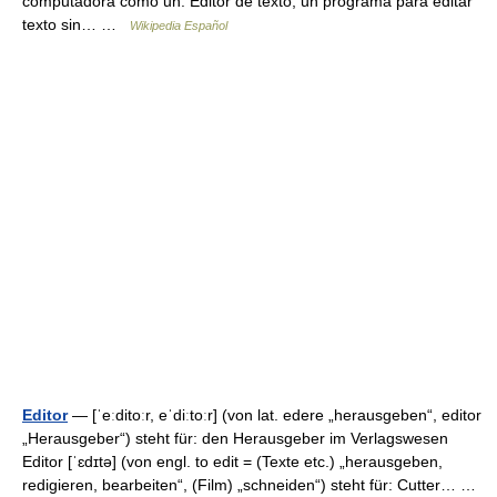
computadora como un: Editor de texto, un programa para editar
texto sin… …
Wikipedia Español
Editor
— [ˈeːditoːr, eˈdiːtoːr] (von lat. edere „herausgeben“, editor
„Herausgeber“) steht für: den Herausgeber im Verlagswesen
Editor [ˈɛdɪtə] (von engl. to edit = (Texte etc.) „herausgeben,
redigieren, bearbeiten“, (Film) „schneiden“) steht für: Cutter… …