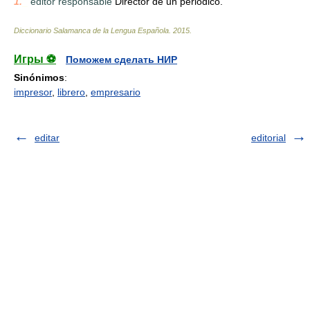
1.
_
editor responsable
Director de un periódico.
Diccionario Salamanca de la Lengua Española
.
2015
.
Игры ⚽
Поможем сделать НИР
Sinónimos
:
impresor
,
librero
,
empresario
editar
editorial